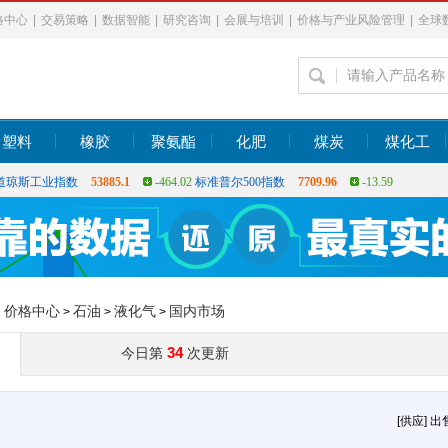
格中心
|
交易策略
|
数据智能
|
研究咨询
|
会展与培训
|
价格与产业风险管理
|
全球
塑料
橡胶
聚氨酯
化肥
煤炭
煤化工
上证指数
3900.35
21.92
深证指数
14110.12
-34.08
恒生指数
25530.28
-
道琼斯工业指数
53885.1
-464.02
标准普尔500指数
7709.96
-13.59
上证指数
3900.35
21.92
深证指数
14110.12
-34.08
恒生指数
25530.28
-
：
价格中心
石油
液化气
国内市场
>
>
>
34
今日第
次更新
[供应] 出售