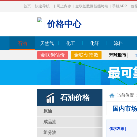
首页
|
快速导航
|
网上内参
|
金联创数据智能终端
|
手机APP
|
价
价格中心
石油
天然气
化工
化纤
涂料
金联创估价
金联创指数
环球股市
当前位置
石油价格
国内市场
原油
成品油
供求发布 |
组分油