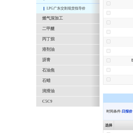
LPG广东交割现货指导价
燃气深加工
二甲醚
丙丁烷
溶剂油
沥青
石油焦
石蜡
润滑油
C5C9
时间条件:
日报价
选择