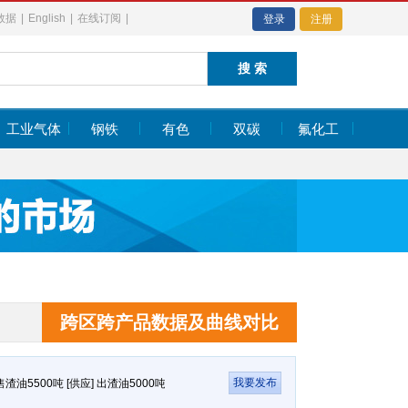
数据
|
English
|
在线订阅
|
登录
注册
工业气体
钢铁
有色
双碳
氟化工
385.54
日经指数
65683.26
-617.18
385.54
日经指数
65683.26
-617.18
跨区跨产品数据及曲线对比
渣油5500吨 [供应] 出渣油5000吨 [供应] 出渣油 [供应] 征询C5、C6原料采购合作伙伴