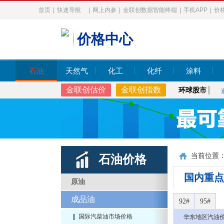
首页
|
快速导航
|
网上内参
|
金联创数据智能终端
|
手机APP
|
价
价格中心
石油
天然气
化工
化纤
涂料
金联创估价
金联创指数
环球股市
当前位置
石油价格
国内重点
原油
成品油
92#
95#
国际汽柴油市场价格
华东地区汽油