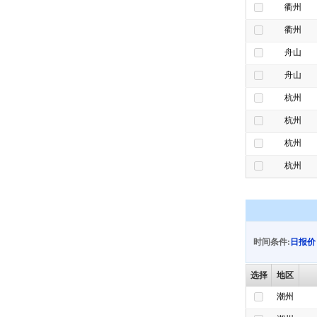
衢州
衢州
舟山
舟山
杭州
杭州
杭州
杭州
时间条件:
日报价
选择
地区
潮州