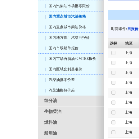
国内汽柴油市场批零限价
国内重点城市汽油价格
国内重点城市柴油价格
时间条件:
日报价
国内地方炼厂汽柴油报价
选择
地区
国内市场船单报价
上海
国内市场石脑油和MTBE报价
上海
国内区域套利基准价
上海
汽柴油批零价差
上海
汽柴油裂解价差
上海
组分油
上海
生物柴油
上海
燃料油
上海
上海
船用油