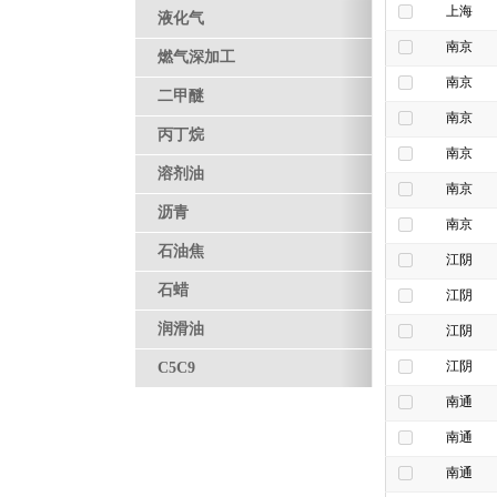
上海
液化气
南京
燃气深加工
南京
二甲醚
南京
丙丁烷
南京
溶剂油
南京
沥青
南京
石油焦
江阴
石蜡
江阴
润滑油
江阴
江阴
C5C9
南通
南通
南通