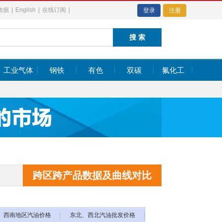
数据
|
English
|
在线订阅
|
登录
注册
工业气体
钢铁
有色
双碳
氟化工
385.54
日经指数
65683.26
-617.18
385.54
日经指数
65683.26
-617.18
跨区跨产品数据及曲线对比
西南地区汽油价格
东北、西北汽油批发价格