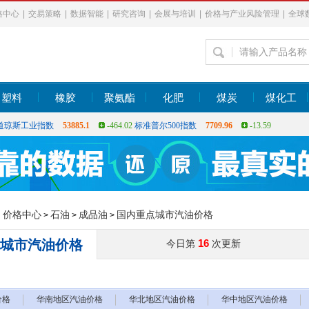
格中心
|
交易策略
|
数据智能
|
研究咨询
|
会展与培训
|
价格与产业风险管理
|
全球
塑料
橡胶
聚氨酯
化肥
煤炭
煤化工
上证指数
3900.35
21.92
深证指数
14110.12
-34.08
恒生指数
25530.28
-
道琼斯工业指数
53885.1
-464.02
标准普尔500指数
7709.96
-13.59
上证指数
3900.35
21.92
深证指数
14110.12
-34.08
恒生指数
25530.28
-
：
价格中心
石油
成品油
国内重点城市汽油价格
>
>
>
城市汽油价格
16
今日第
次更新
价格
华南地区汽油价格
华北地区汽油价格
华中地区汽油价格