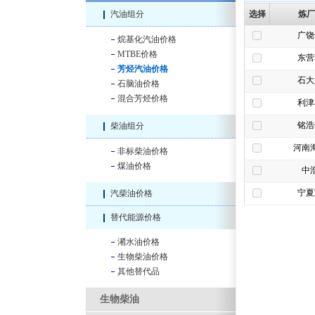
汽油组分
选择
炼厂
广饶
烷基化汽油价格
MTBE价格
东营
芳烃汽油价格
石大
石脑油价格
混合芳烃价格
利津
铭浩
柴油组分
河南
非标柴油价格
煤油价格
中
宁夏
汽柴油价格
替代能源价格
潲水油价格
生物柴油价格
其他替代品
生物柴油