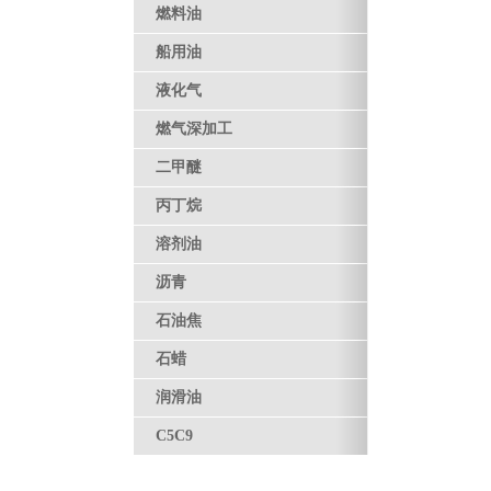
燃料油
船用油
液化气
燃气深加工
二甲醚
丙丁烷
溶剂油
沥青
石油焦
石蜡
润滑油
C5C9