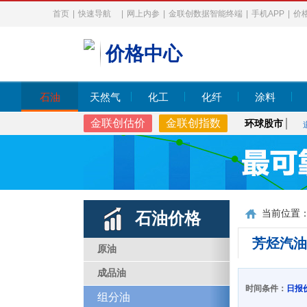
首页
|
快速导航
|
网上内参
|
金联创数据智能终端
|
手机APP
|
价
价格中心
石油
天然气
化工
化纤
涂料
金联创估价
金联创指数
环球股市
当前位置
石油价格
芳烃汽油
原油
成品油
时间条件：
日报
组分油