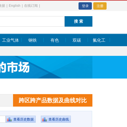
数据
|
English
|
在线订阅
|
登录
注册
工业气体
钢铁
有色
双碳
氟化工
2.9
日经指数
66300.44
2342.91
2.9
日经指数
66300.44
2342.91
跨区跨产品数据及曲线对比