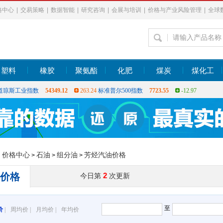
格中心
|
交易策略
|
数据智能
|
研究咨询
|
会展与培训
|
价格与产业风险管理
|
全球
塑料
橡胶
聚氨酯
化肥
煤炭
煤化工
上证指数
3878.43
56.15
深证指数
14144.2
258.49
恒生指数
25915.82
6
道琼斯工业指数
54349.12
263.24
标准普尔500指数
7723.55
-12.97
上证指数
3878.43
56.15
深证指数
14144.2
258.49
恒生指数
25915.82
6
：
价格中心
石油
组分油
芳烃汽油价格
>
>
>
价格
2
今日第
次更新
至
价
|
周均价
|
月均价
|
年均价