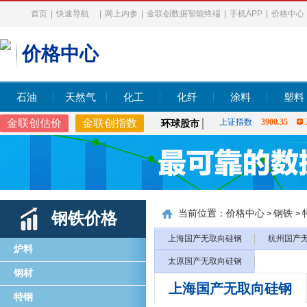
首页
|
快速导航
|
网上内参
|
金联创数据智能终端
|
手机APP
|
价格中心
价格中心
石油
天然气
化工
化纤
涂料
塑料
上证指数
3900.35
2
金联创估价
金联创指数
环球股市
道琼斯工业指数
53885
上证指数
3900.35
2
当前位置：
价格中心
钢铁
>
>
钢铁价格
上海国产无取向硅钢
杭州国产
炉料
太原国产无取向硅钢
钢材
上海国产无取向硅钢
特钢