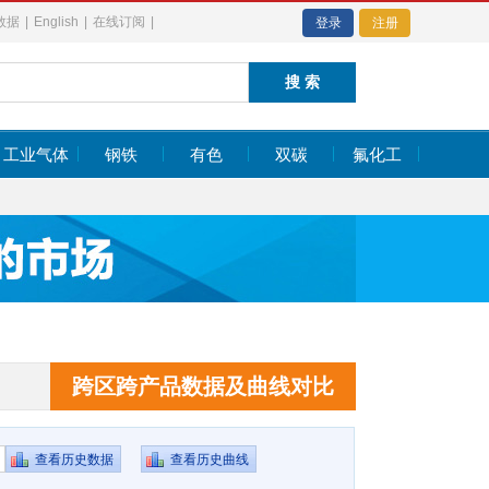
数据
|
English
|
在线订阅
|
登录
注册
工业气体
钢铁
有色
双碳
氟化工
385.54
日经指数
65683.26
-617.18
385.54
日经指数
65683.26
-617.18
跨区跨产品数据及曲线对比