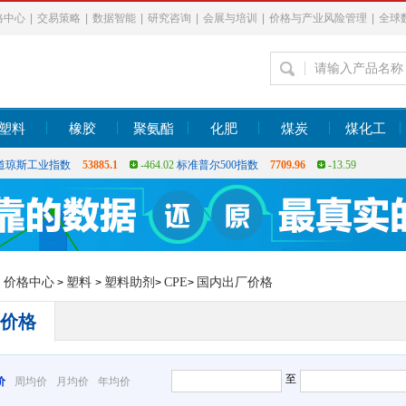
格中心
|
交易策略
|
数据智能
|
研究咨询
|
会展与培训
|
价格与产业风险管理
|
全球
塑料
橡胶
聚氨酯
化肥
煤炭
煤化工
上证指数
3900.35
21.92
深证指数
14110.12
-34.08
恒生指数
25530.28
-
道琼斯工业指数
53885.1
-464.02
标准普尔500指数
7709.96
-13.59
上证指数
3900.35
21.92
深证指数
14110.12
-34.08
恒生指数
25530.28
-
：
价格中心
塑料
塑料助剂
CPE
国内出厂价格
>
>
>
>
价格
至
价
周均价
月均价
年均价