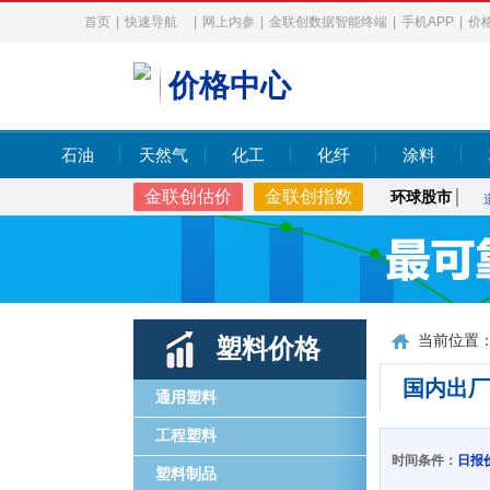
首页
|
快速导航
|
网上内参
|
金联创数据智能终端
|
手机APP
|
价
价格中心
石油
天然气
化工
化纤
涂料
金联创估价
金联创指数
环球股市
当前位置
塑料价格
国内出厂
通用塑料
工程塑料
时间条件：
日报
塑料制品