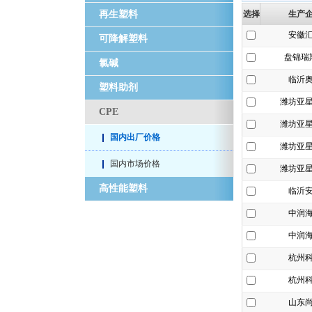
再生塑料
选择
生产
安徽
可降解塑料
盘锦瑞
氯碱
临沂
塑料助剂
潍坊亚
CPE
潍坊亚
国内出厂价格
潍坊亚
国内市场价格
潍坊亚
高性能塑料
临沂
中润
中润
杭州
杭州
山东